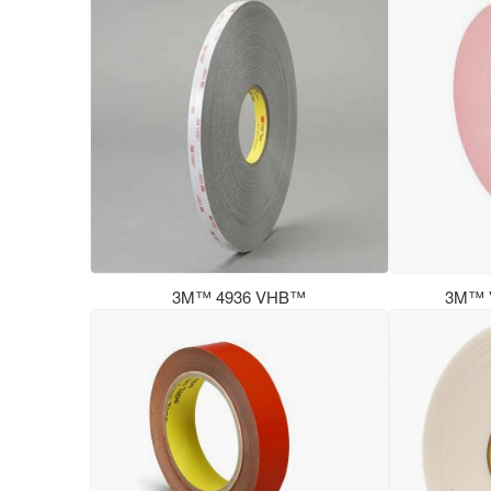
3M™ 4936 VHB™
3M™ 