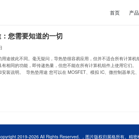
首页
产品
途：您需要知道的一切
日
的用途彼此不同。毫无疑问，导热垫很容易应用，但并不适合所有计算机
具有相同的功能，即传递热量，但您不能在所有计算机组件上使用它们。
安装说明。 导热垫用途 您可以在 MOSFET、模拟 IC、微控制器单元、
 表面 GPU 卡、主板、附加卡和其他密集封装的电子设备上使用导热垫
opyright 2019-
2026 All Rights Reserved. ，图片版权归展格所有。
精密