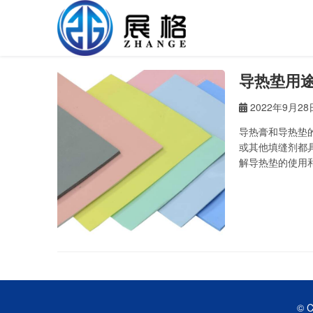
导热垫用
2022年9月28
导热膏和导热垫
或其他填缝剂都
解导热垫的使用和
组、大型 PCB
© C